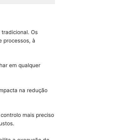
tradicional. Os
e processos, à
har em qualquer
impacta na redução
controlo mais preciso
ustos.
bilita a execução de