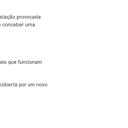
astação provocada
ra conceber uma
iais que funcionam
é coberta por um novo