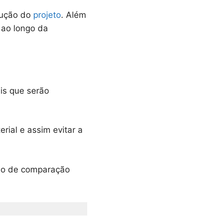
cução do
projeto
. Além
 ao longo da
ais que serão
rial e assim evitar a
alho de comparação