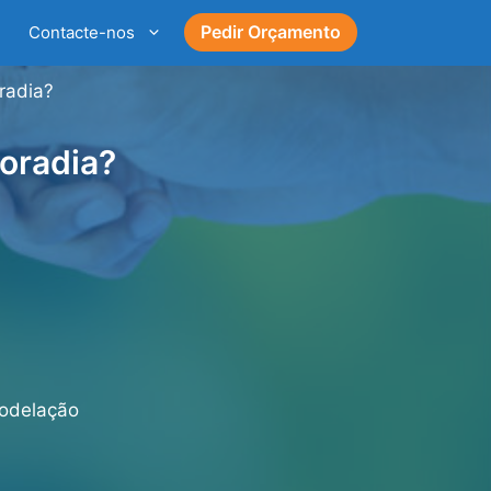
Pedir Orçamento
Contacte-nos
radia?
oradia?
modelação