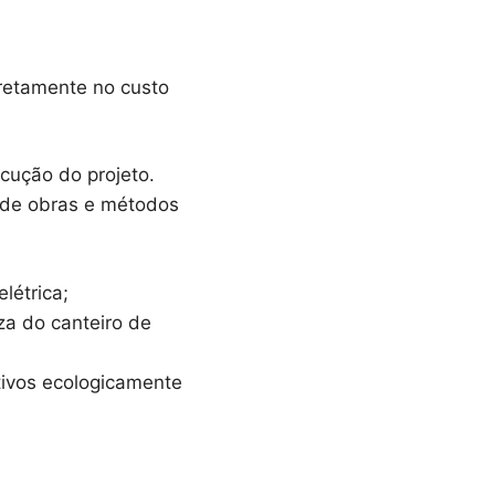
retamente no custo
cução do projeto.
o de obras e métodos
létrica;
za do canteiro de
tivos ecologicamente