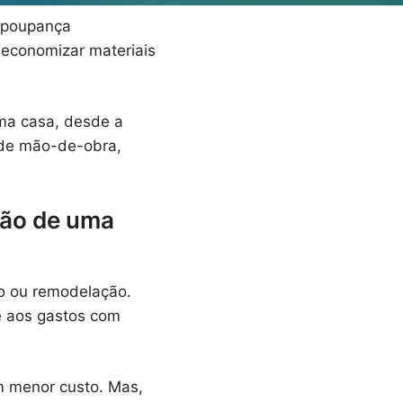
a poupança
economizar materiais
uma casa, desde a
 de mão-de-obra,
ção de uma
o ou remodelação.
e aos gastos com
m menor custo. Mas,