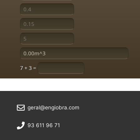
7 + 3 =
geral@engiobra.com
93 611 96 71