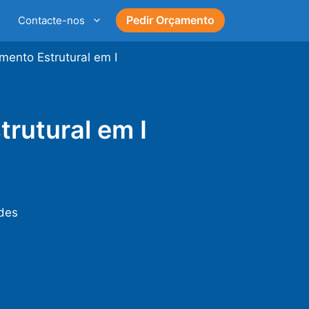
Pedir Orçamento
Contacte-nos
mento Estrutural em I
rutural em I
ades