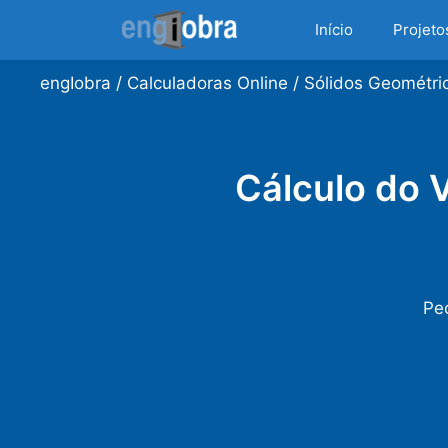
Saltar
Início
Projeto
para
o
engIobra
/
Calculadoras Online
/
Sólidos Geométri
conteúdo
Cálculo do 
Peç