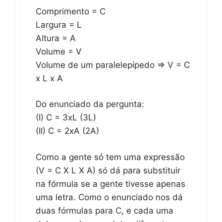
Comprimento = C
Largura = L
Altura = A
Volume = V
Volume de um paralelepípedo => V = C
x L x A
Do enunciado da pergunta:
(I) C = 3xL (3L)
(II) C = 2xA (2A)
Como a gente só tem uma expressão
(V = C X L X A) só dá para substituir
na fórmula se a gente tivesse apenas
uma letra. Como o enunciado nos dá
duas fórmulas para C, e cada uma