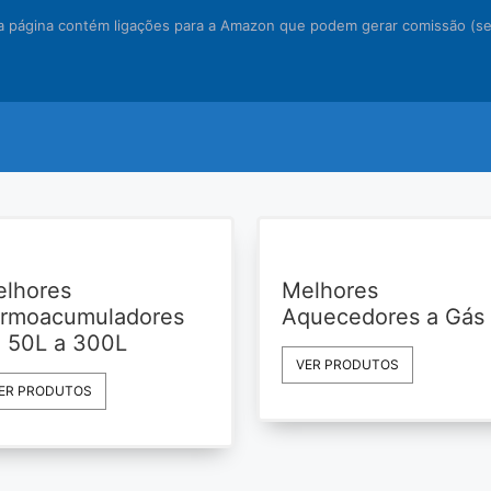
ta página contém ligações para a Amazon que podem gerar comissão (sem
lhores
Melhores
rmoacumuladores
Aquecedores a Gás
 50L a 300L
VER PRODUTOS
ER PRODUTOS