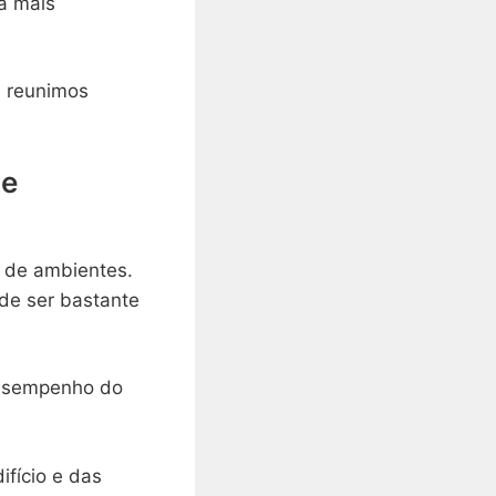
a mais
, reunimos
de
o de ambientes.
de ser bastante
 desempenho do
ifício e das