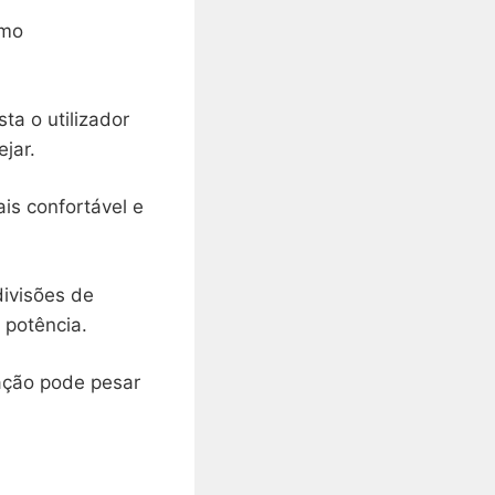
omo
ta o utilizador
ejar.
ais confortável e
ivisões de
 potência.
zação pode pesar