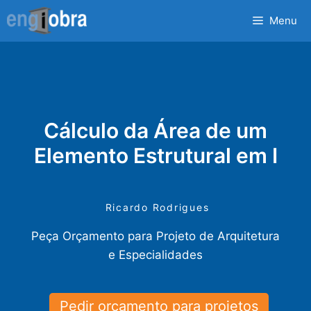
Saltar
Menu
para
o
conteúdo
Cálculo da Área de um
Elemento Estrutural em I
Ricardo Rodrigues
Peça Orçamento para Projeto de Arquitetura
e Especialidades
Pedir orçamento para projetos