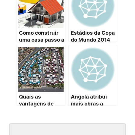
Como construir
Estádios da Copa
uma casa passo a
do Mundo 2014
passo
Quais as
Angola atribui
vantagens de
mais obras a
morar em
empresas
condomínio
portuguesas
fechado?