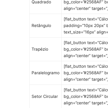
Quadrado
bg_color=”#2568AF” bo
align=”center” target=”_
[flat_button text=”Cálc
Retângulo
padding=”10px 20px” b
text_size=”16px” align=
[flat_button text=”Cál
Trapézio
bg_color=”#2568AF” bo
align=”center” target=”_
[flat_button text=”Cál
Paralelogramo
bg_color=”#2568AF” bo
align=”center” target=”_
[flat_button text=”Cál
Setor Circular
bg_color=”#2568AF” bo
align=”center” target=”_