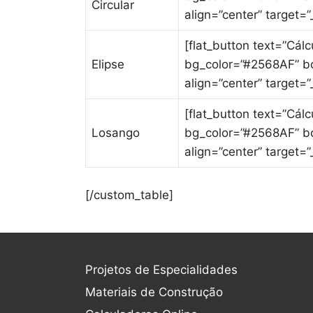
Circular
align=”center” target=”_
[flat_button text=”Cál
Elipse
bg_color=”#2568AF” bo
align=”center” target=”_
[flat_button text=”Cál
Losango
bg_color=”#2568AF” bo
align=”center” target=”_
[/custom_table]
Projetos de Especialidades
Materiais de Construção