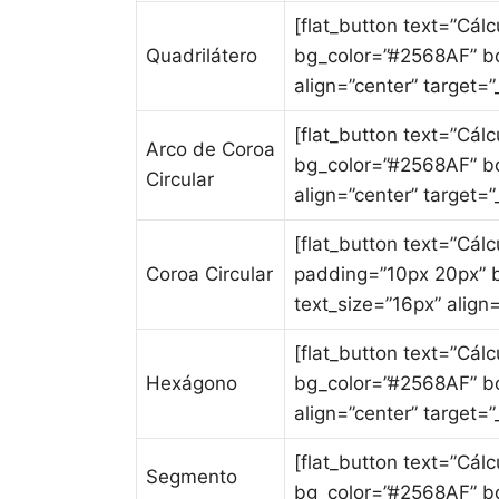
[flat_button text=”Cál
Quadrilátero
bg_color=”#2568AF” bo
align=”center” target=”_
[flat_button text=”Cál
Arco de Coroa
bg_color=”#2568AF” bo
Circular
align=”center” target=”_
[flat_button text=”Cálc
Coroa Circular
padding=”10px 20px” b
text_size=”16px” align=
[flat_button text=”Cál
Hexágono
bg_color=”#2568AF” bo
align=”center” target=”_
[flat_button text=”Cál
Segmento
bg_color=”#2568AF” bo