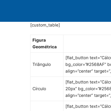
[custom_table]
Figura
Geométrica
[flat_button text=”Cál
Triângulo
bg_color=”#2568AF” bo
align=”center” target=”_
[flat_button text=”Cálc
Círculo
20px” bg_color=”#2568
align=”center” target=”_
[flat_button text=”Cál