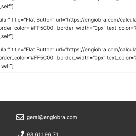
self”]
cular” title=”Flat Button” url=”https://engiobra.com/cal
rder_color=”#FF5C00″ border_width=”0px” text_color=”
self”]
cular” title=”Flat Button” url=”https://engiobra.com/cal
rder_color=”#FF5C00″ border_width=”0px” text_color=”
self”]
geral@engiobra.com
93 611 96 71