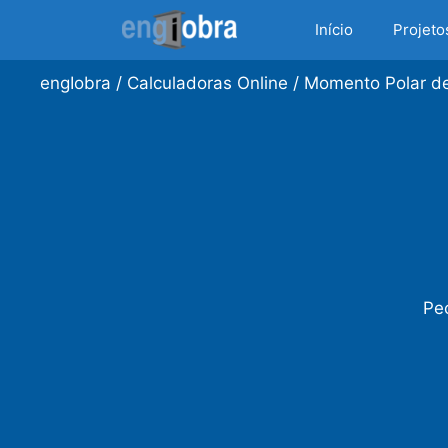
Saltar
Início
Projeto
para
o
engIobra
/
Calculadoras Online
/
Momento Polar de
conteúdo
Peç