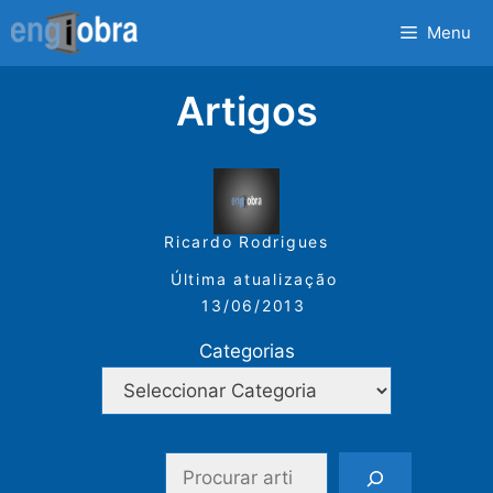
Saltar
Menu
para
o
Artigos
conteúdo
Ricardo Rodrigues
Última atualização
13/06/2013
Categorias
Pesquisar